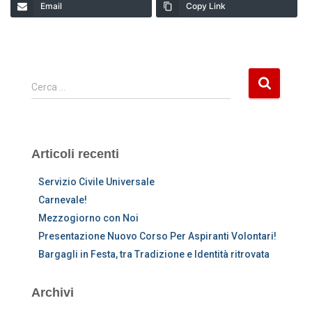
Email
Copy Link
R
Cerca …
i
c
e
r
Articoli recenti
c
a
Servizio Civile Universale
p
Carnevale!
e
Mezzogiorno con Noi
r
:
Presentazione Nuovo Corso Per Aspiranti Volontari!
Bargagli in Festa, tra Tradizione e Identità ritrovata
Archivi