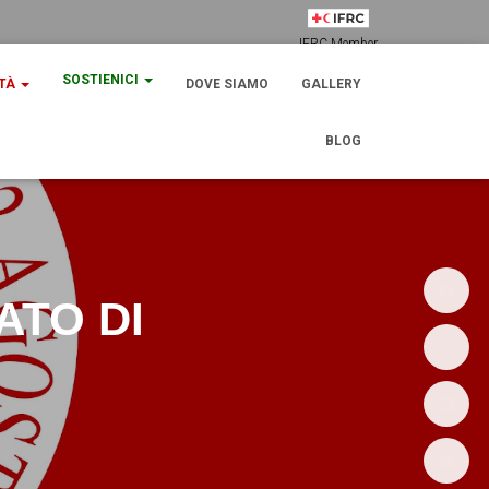
IFRC Member
SOSTIENICI
ITÀ
DOVE SIAMO
GALLERY
BLOG
ATO DI