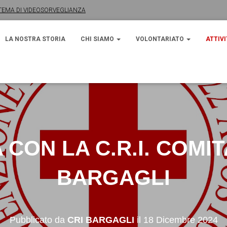
) SISTEMA DI VIDEOSORVEGLIANZA
MA DI VIDEOSORVEGLIANZA
LA NOSTRA STORIA
CHI SIAMO
VOLONTARIATO
ATTIV
 CON LA C.R.I. COMIT
BARGAGLI
Pubblicato da
CRI BARGAGLI
il
18 Dicembre 2024